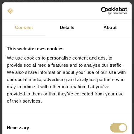
FIRSTFARMS A/S' AKTIER
Indberetning af insideres handel
Consent
Details
About
29-08-2013
INDBERETNING AF INSIDERES HANDEL MED
FIRSTFARMS A/S' AKTIER
This website uses cookies
Indberetning af insideres handel
We use cookies to personalise content and ads, to
provide social media features and to analyse our traffic.
28-08-2013
We also share information about your use of our site with
INDBERETNING AF INSIDERES HANDEL MED
our social media, advertising and analytics partners who
FIRSTFARMS A/S' AKTIER
may combine it with other information that you’ve
Indberetning af insideres handel
provided to them or that they’ve collected from your use
of their services.
27-08-2013
DELÅRSRAPPORT FOR 1. JANUAR - 30. JUNI 2013
FOR FIRSTFARMS A/S
Consent
Necessary
Selection
Q2-2013