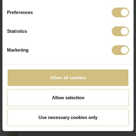
Preferences
1
2
3
næste
Statistics
SELSKABS- OG PRESSEMEDDELELSER
FRA ANDRE ÅR
Marketing
2026
2025
2024
Allow all cookies
2023
2022
Allow selection
2021
2020
Use necessary cookies only
2019
2018