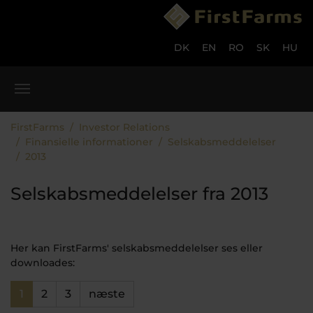
Gå til hoved-indhold
Skip to page footer
DK
EN
RO
SK
HU
Du er her:
FirstFarms
Investor Relations
Finansielle informationer
Selskabsmeddelelser
2013
Selskabsmeddelelser fra 2013
Her kan FirstFarms' selskabsmeddelelser ses eller
downloades:
1
2
3
næste