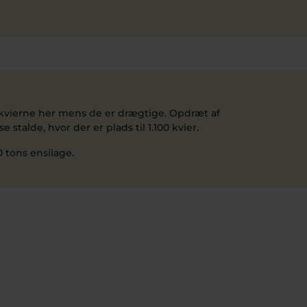
r kvierne her mens de er drægtige. Opdræt af
e stalde, hvor der er plads til 1.100 kvier.
0 tons ensilage.