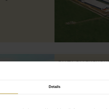
FAKTA OM SUCHOH
Dette er selskabets center me
Derudover er der lagerplads t
Details