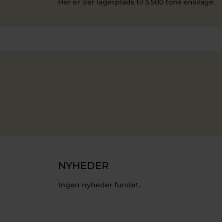
Her er der lagerplads til 5.500 tons ensilage.
NYHEDER
Ingen nyheder fundet.