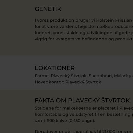
GENETIK
I vores produktion bruger vi Holstein Friesia
for at være verdens højeste mælkeproduceren
foderet, vores stalde og udviklingen af gode 
vigtig for kvægets velbefindende og produkt
LOKATIONER
Farme: Plavecký Štvrtok, Suchohrad, Malacky 
Hovedkontor: Plavecký Štvrtok
FAKTA OM PLAVECKÝ ŠTVRTOK
Staldene for malkekøerne er placeret i Plavec
komfortable og veludstyret til en besætning p
samt 600 kalve (0-150 dage).
Derudover er der lagerplads til 21.000 tons en