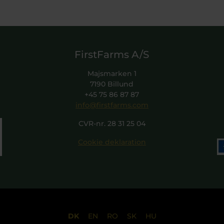
FirstFarms A/S
Majsmarken 1
7190 Billund
+45 75 86 87 87
info@firstfarms.com
CVR-nr. 28 31 25 04
Cookie deklaration
DK
EN
RO
SK
HU