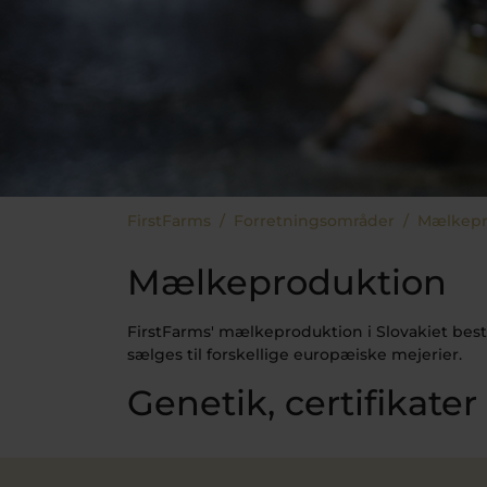
Du er her:
FirstFarms
Forretningsområder
Mælkepr
Mælkeproduktion
FirstFarms' mælkeproduktion i Slovakiet bestå
sælges til forskellige europæiske mejerier.
Genetik, certifikater