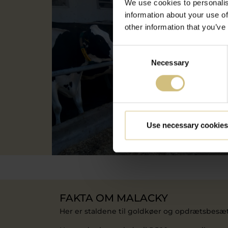
We use cookies to personalis
information about your use of
other information that you’ve
Consent
Necessary
Selection
Use necessary cookies
FAKTA OM MALACKY
Her er staldene til goldkøer og opdrætsbesæ