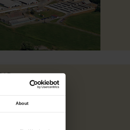
RAD
d plads til 850 avlsdyr.
il 10.300 tons ensilage.
About