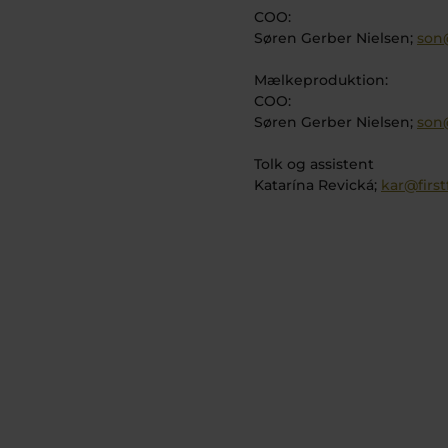
COO:
Søren Gerber Nielsen;
son
Mælkeproduktion:
COO:
Søren Gerber Nielsen;
son
Tolk og assistent
Katarína Revická;
kar@firs