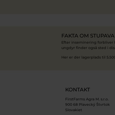
FAKTA OM STUPAVA
Efter inseminering forblive
ungdyr finder også sted i diss
Her er der lagerplads til 5.50
KONTAKT
FirstFarms Agra M. s.r.o.
900 68 Plavecký Štvrtok
Slovakiet