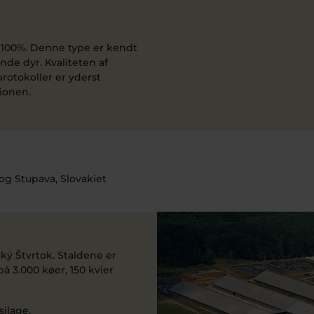
n 100%. Denne type er kendt
de dyr. Kvaliteten af
protokoller er yderst
ionen.
og Stupava, Slovakiet
ký Štvrtok. Staldene er
å 3.000 køer, 150 kvier
silage.