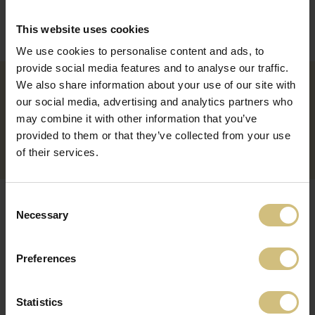
prioriteret og understøttes ved at opkøbe og drive
landbrug med en rimelig afstand mellem hinanden. Det
This website uses cookies
giver os mulighed for at samarbejde mellem enhederne.
We use cookies to personalise content and ads, to
provide social media features and to analyse our traffic.
We also share information about your use of our site with
GRISEPRODUKTION
our social media, advertising and analytics partners who
may combine it with other information that you’ve
provided to them or that they’ve collected from your use
MÆLKEPRODUKTION
of their services.
Consent
Necessary
Selection
AFGRØDEPRODUKTION
Preferences
JORDPORTEFØLJE
Statistics