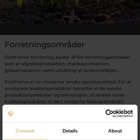
Forretningsområder
FirstFarms' forretning består af fire forretningsområder,
som er afgrødeproduktion, mælkeproduktion,
griseproduktion samt udvikling af jordporteføljen.
FirstFarms er en moderne landbrugsvirksomhed. For at
producere kvalitetsprodukter benytter vi de nyeste
produktionsmetoder og teknologier. Vi leverer vores
kvalitetsprodukter til den moderne fødevareindustri
samt til andre landbrugsvirksomheder til videre
produktion. Derudover udvikler vi jordporteføljen ved
opkøb og kompaktering af landbrugsjord. Det skaber et
stærkt fundament for vores forretning.
Consent
Details
About
Synergiskabelsen mellem vores driftsgrene er højt