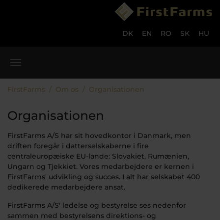
Gå til hoved-indhold
Skip to page footer
DK
EN
RO
SK
HU
Du er her:
FirstFarms
Om os
Organisationen
Organisationen
FirstFarms A/S har sit hovedkontor i Danmark, men
driften foregår i datterselskaberne i fire
centraleuropæiske EU-lande: Slovakiet, Rumænien,
Ungarn og Tjekkiet. Vores medarbejdere er kernen i
FirstFarms' udvikling og succes. I alt har selskabet 400
dedikerede medarbejdere ansat.
FirstFarms A/S' ledelse og bestyrelse ses nedenfor
sammen med bestyrelsens direktions- og