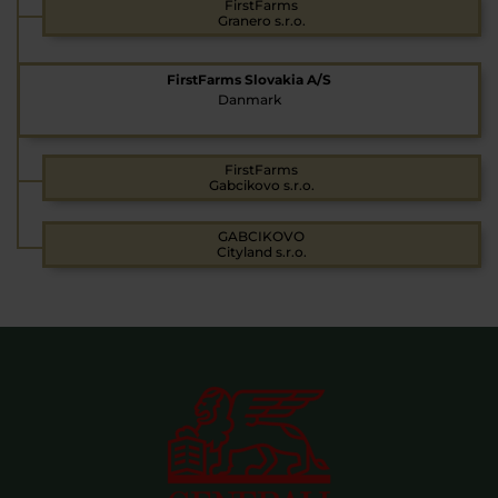
FirstFarms
Granero s.r.o.
FirstFarms Slovakia A/S
Danmark
FirstFarms
Gabcikovo s.r.o.
GABCIKOVO
Cityland s.r.o.