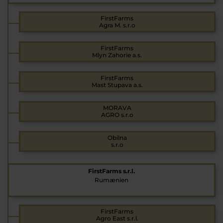
FirstFarms
Agra M. s.r.o
FirstFarms
Mlyn Zahorie a.s.
FirstFarms
Mast Stupava a.s.
MORAVA
AGRO s.r.o
Obilna
s.r.o
FirstFarms s.r.l.
Rumænien
FirstFarms
Agro East s.r.l.