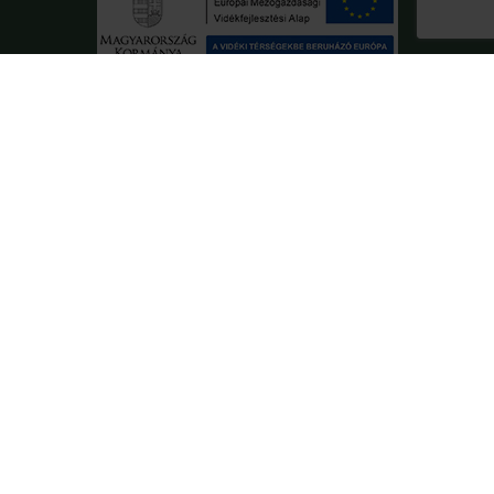
DK
EN
RO
SK
HU