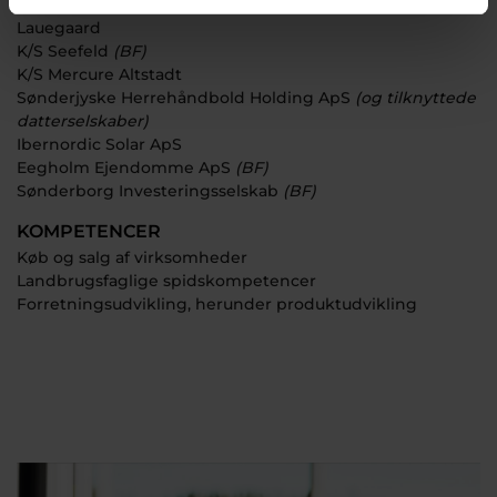
Front Piglets A/S
Lauegaard
K/S Seefeld
(BF)
K/S Mercure Altstadt
Sønderjyske Herrehåndbold Holding ApS
(og tilknyttede
datterselskaber)
Ibernordic Solar ApS
Eegholm Ejendomme ApS
(BF)
Sønderborg Investeringsselskab
(BF)
KOMPETENCER
Køb og salg af virksomheder
Landbrugsfaglige spidskompetencer
Forretningsudvikling, herunder produktudvikling