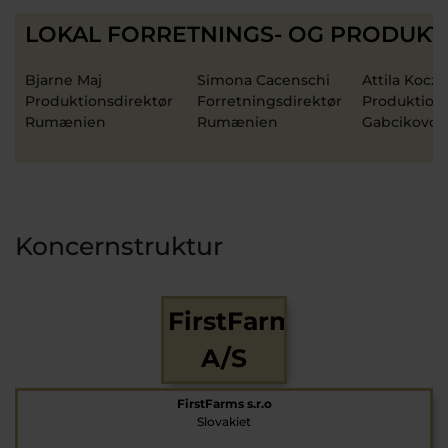
LOKAL FORRETNINGS- OG PRODUKT
Bjarne Maj
Simona Cacenschi
Attila Koczk
Produktionsdirektør
Forretningsdirektør
Produktion
Rumænien
Rumænien
Gabcikovo /
Koncernstruktur
FirstFarms
A/S
FirstFarms s.r.o
Slovakiet