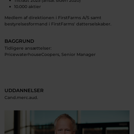
Tiltrådt 2025 (ansat siden 2020)
10.000 aktier
Medlem af direktionen i FirstFarms A/S samt
bestyrelsesformand i FirstFarms' datterselskaber.
BAGGRUND
Tidligere ansættelser:
PricewaterhouseCoopers, Senior Manager
UDDANNELSER
Cand.merc.aud.