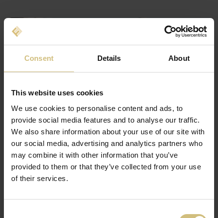
Consent
Details
About
This website uses cookies
We use cookies to personalise content and ads, to
provide social media features and to analyse our traffic.
We also share information about your use of our site with
our social media, advertising and analytics partners who
CLAUS EWERS
may combine it with other information that you’ve
BESTYRELSESMEDLEM
provided to them or that they’ve collected from your use
Født 1962 (m)
of their services.
Indtrådt 2022
284.771 aktier
Uafhængig i forhold til anbefalingerne
Consent