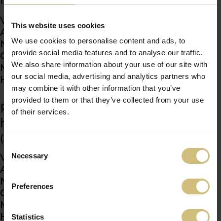
VED CEO
This website uses cookies
ANDERS H.
We use cookies to personalise content and ads, to
NØRGAARD
provide social media features and to analyse our traffic.
OG CFO
We also share information about your use of our site with
MICHAEL
our social media, advertising and analytics partners who
HYLDGAARD
may combine it with other information that you’ve
provided to them or that they’ve collected from your use
Præsentation af
of their services.
halvårsregnskabet 2022
(AUGUST 2022)
Consent
VED CEO
Necessary
Selection
ANDERS H.
NØRGAARD
Preferences
OG CFO
MICHAEL
HYLDGAARD
Statistics