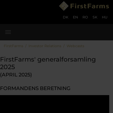
Gå til hoved-indhold
Skip to page footer
DK
EN
RO
SK
HU
Du er her:
FirstFarms
Investor Relations
Webcasts
FirstFarms' generalforsamling
2025
(APRIL 2025)
FORMANDENS BERETNING