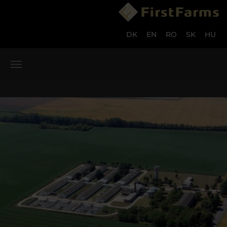
Skip to main content
Skip to page footer
DK
EN
RO
SK
HU