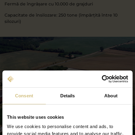
Fermă de îngrășare cu 10.000 de grajduri
Capacitate de însilozare: 250 tone (împărțită între 10
silozuri)
Consent
Details
About
This website uses cookies
We use cookies to personalise content and ads, to
provide social media features and to analyse our traffic.