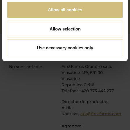
Fermă de îngrășare cu 9.000 de grajduri
Allow all cookies
Capacitate de însilozare: 120 tone (împărțită între 10
silozuri)
Allow selection
Use necessary cookies only
ȘTIRI
CONTACTE
FirstFarms Granero s.r.o.
Nu sunt articole.
Vlasatice 419, 691 30
Vlasatice
Republica Cehă
Telefon: +420 775 442 277
Director de productie:
Attila
Koczkas;
atk@firstfarms.com
Agronom: