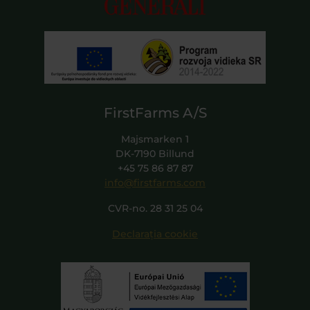
FirstFarms A/S
Majsmarken 1
DK-7190 Billund
+45 75 86 87 87
info@firstfarms.com
CVR-no. 28 31 25 04
Declarația cookie