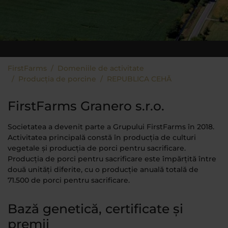
You are here:
FirstFarms
Domeniile de activitate
Producția de porcine
REPUBLICA CEHĂ
FirstFarms Granero s.r.o.
Societatea a devenit parte a Grupului FirstFarms în 2018.
Activitatea principală constă în producția de culturi
vegetale și producția de porci pentru sacrificare.
Producția de porci pentru sacrificare este împărțită între
două unități diferite, cu o producție anuală totală de
71.500 de porci pentru sacrificare.
Bază genetică, certificate și
premii