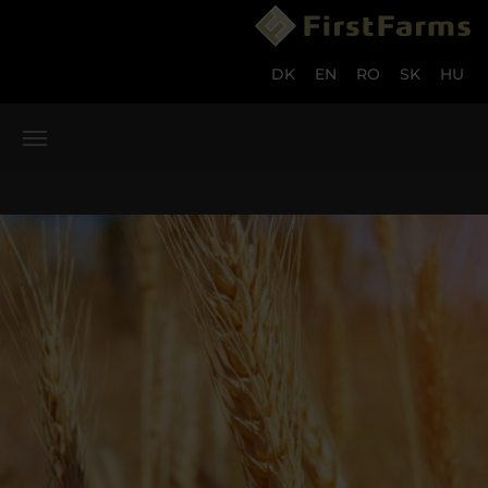
Skip to main content
Skip to page footer
DK
EN
RO
SK
HU