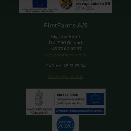
FirstFarms A/S
Majsmarken 1
DK-7190 Billund
+45 75 86 87 87
info@firstfarms.com
CVR-no. 28 31 25 04
Declarația cookie