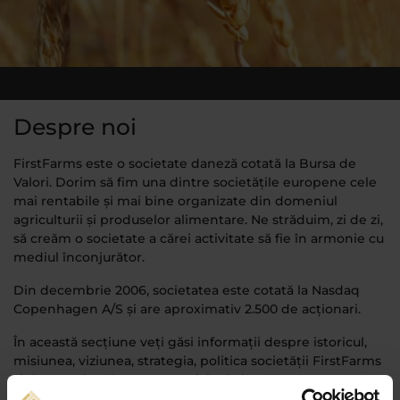
Despre noi
FirstFarms este o societate daneză cotată la Bursa de
Valori. Dorim să fim una dintre societățile europene cele
mai rentabile și mai bine organizate din domeniul
agriculturii și produselor alimentare. Ne străduim, zi de zi,
să creăm o societate a cărei activitate să fie în armonie cu
mediul înconjurător.
Din decembrie 2006, societatea este cotată la Nasdaq
Copenhagen A/S și are aproximativ 2.500 de acționari.
În această secțiune veți găsi informații despre istoricul,
misiunea, viziunea, strategia, politica societății FirstFarms
și despre abordarea sa cu privire la bunăstarea
animalelor, protejarea mediului și organizarea noastră.