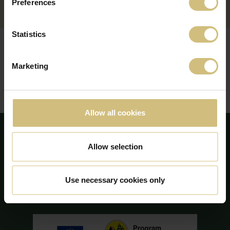
Preferences
Statistics
POLITICILE
Marketing
NOASTRE (ÎN
LIMBA ENGLEZĂ)
Allow all cookies
Allow selection
Use necessary cookies only