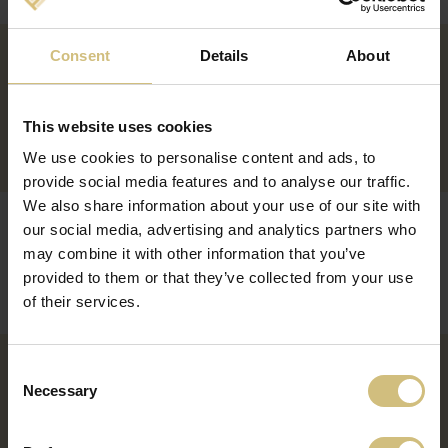
Consent
Details
About
ISTORIC
This website uses cookies
VIZIUNE, MISIUNE ȘI STRATEGIE
We use cookies to personalise content and ads, to
provide social media features and to analyse our traffic.
We also share information about your use of our site with
our social media, advertising and analytics partners who
ADN-UL
ORGANIZAȚIA
may combine it with other information that you’ve
FIRSTFARMS
provided to them or that they’ve collected from your use
of their services.
Consent
RĂSPUNDERE SOCIALĂ
Necessary
Selection
PERFORMANȚĂ FINANCIARĂ