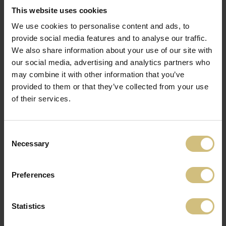
This website uses cookies
FirstFarms HunAgro
Nu sunt articole.
We use cookies to personalise content and ads, to
Kft.
provide social media features and to analyse our traffic.
Tatársánc utca 36
5900 Orosháza
We also share information about your use of our site with
Ungaria
our social media, advertising and analytics partners who
may combine it with other information that you’ve
Director de afaceri și
provided to them or that they’ve collected from your use
de productie:
of their services.
Jørgen Lindberg;
jol@firstfarms.com
Consent
IMAGINI ȘI VIDEOCLIPURI
Necessary
Selection
Preferences
VIAȚA
Statistics
COTIDIANĂ