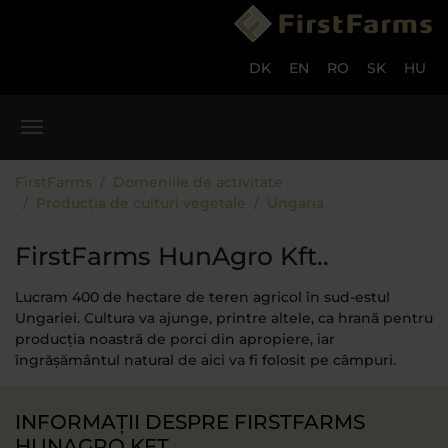
Skip to main content
Skip to page footer
DK
EN
RO
SK
HU
You are here:
FirstFarms
Domeniile de activitate
Producția de culturi vegetale
Ungaria
FirstFarms HunAgro Kft..
Lucram 400 de hectare de teren agricol în sud-estul
Ungariei. Cultura va ajunge, printre altele, ca hrană pentru
producția noastră de porci din apropiere, iar
îngrășământul natural de aici va fi folosit pe câmpuri.
INFORMAȚII DESPRE FIRSTFARMS
HUNAGRO KFT.