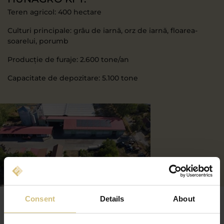
Teren agricol: 400 hectare
Culturi principale: grâu de iarnă, orz de iarnă, floarea-
soarelui, porumb
Producție de furaje: 2.600 tone/an
Capacitate de depozitare: 5.100 tone
Consent
Details
About
ȘTIRI
CONTACT