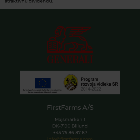
atraktívnu dividendu.
FirstFarms A/S
Majsmarken 1
DK-7190 Billund
+45 75 86 87 87
info@firstfarms.com