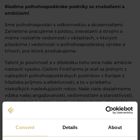
Riadime poľnohospodárske podniky so znalosťami a
ambíciami
Sme poľnohospodári s odbornosťou a skúsenosťami.
Zanietene pracujeme s pôdou, zvieratami a strojmi a
máme rozsiahle vedomosti v oblastiach, v ktorých
pôsobíme i vedomosti o poľnohospodárskej výrobe a
trhoch, pre ktoré produkujeme.
Talent je povinnosť a v dôsledku toho sme naše ambície
nastavili vysoko. Cieľom FirstFarms je stať sa jedným z
najlepších poľnohospodárskych podnikov v Európe z
hľadiska príjmov a efektívnosti, a to v priebehu
niekoľkých nasledujúcich rokov. Naše ciele dosiahneme
vďaka našej angažovanosti, vedomostiam a starostlivosti.
S rešpektom k nášmu okoliu riadime trvalo udržateľné
poľnohospodárstvo.
Riadime poľnohospodárske podniky s úctou k zvieratám
Consent
Details
About
a pôde