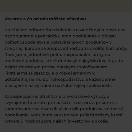
Kto sme a čo od nás môžete očakávať
Na základe odborného riadenia a osvedčených postupov
nadobúdame a prevádzkujeme podnikanie v oblasti
poľnohospodárstva a potravinárskych produktov v
strednej Európe so zodpovednosťou za okolité komunity.
Rozvíjame jednotlivé poľnohospodárske farmy na
moderné podniky, ktoré dodávajú najvyššiu kvalitu, a to
najmä miestnym potravinárskym spoločnostiam.
FirstFarms sa zasadzuje o rozvoj smerom k
udržateľnejšiemu poľnohospodárstvu a každodenne
pracujeme na vytváraní udržateľnejšej spoločnosti.
Zabezpečujeme atraktívne prevádzkové výnosy a
zvyšujeme hodnotu pre našich investorov, pričom sa
zameriavame na diverzifikáciu rizík produktov a odvetví
podnikania. Venujeme sa aj novým príležitostiam, ktoré
vytvárajú hodnotu pre našich investorov a okolie.