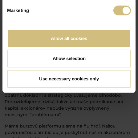
Marketing
Riadime poľnohospodárske podniky s úctou k našim
akcionárom
Vzdialenosť medzi myšlienkou a činom v maštaliach a na
Allow all cookies
poliach FirstFarms je krátka. Pokiaľ ide o investovanie do
poľnohospodárstva zajtrajška – s dôverou a kapitálom,
ktoré do nás naši akcionári vložili, nakladáme s náležitou
starostlivosťou.
Allow selection
FirstFarms investuje do pôdy, zvierat a nehnuteľností –
všetko sú to hmotné majetky. Žiadne vzdušné zámky,
Use necessary cookies only
unáhlené riešenia alebo nekalé praktiky. Namiesto toho
sa naša investičná stratégia vyznačuje uvážlivosťou. Sme
opatrní, dôkladní a strategicky uvažujeme dlhodobo.
Prerozdeľujeme riziká, takže ani naše podnikanie ani
kapitál akcionárov nebude výrazne ovplyvnený
miestnymi "problémami".
Máme burzovú platformu a sme na ňu hrdí. Našou
povinnosťou a ambíciou je poskytnúť našim akcionárom