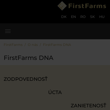
Skip to main content
Skip to page footer
DK
EN
RO
SK
HU
You are here:
FirstFarms
O nás
FirstFarms DNA
FirstFarms DNA
ZODPOVEDNOSŤ
ÚCTA
ZANIETENOSŤ