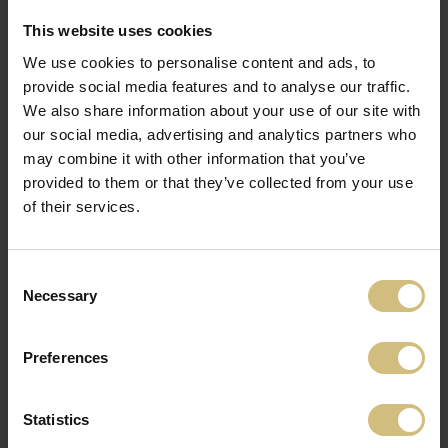
Zameriavame sa na dobré životné podmienky zvierat.
This website uses cookies
Všetci naši zamestnanci sú vyškolení na zabezpečenie
dobrých životných podmienok pre naše zvieratá. O naše
We use cookies to personalise content and ads, to
zvieratá sa staráme dobre - každý deň.
provide social media features and to analyse our traffic.
We also share information about your use of our site with
Je pre nás dôležité, že naše polia a rastliny na nich
our social media, advertising and analytics partners who
pôsobia dobrým, uhladeným a celistvým dojmom a naše
stroje vyzerajú skvele. Keď vidíme naše polia, sme
may combine it with other information that you’ve
naplnení pýchou. Vynakladáme úsilie - každý deň.
provided to them or that they’ve collected from your use
of their services.
Riadime poľnohospodárske podniky s úctou k ľuďom a
okoliu
Consent
Pracujeme v skvelých pracovných podmienkach. Mnohí z
Necessary
Selection
nás sme kolegovia už mnoho rokov a aj v budúcnosti
nimi ostaneme. Pripájajú sa k nám noví kolegovia pretože
počuli, že pracovať u nás je fajn.
Preferences
Sme tiež dobrí susedia. Spravujeme veľké farmy, ale
nikdy nebudeme príliš veľkí na to, aby sme sa nezapájali
Statistics
do aktivít organizovaných obecnými samosprávami.