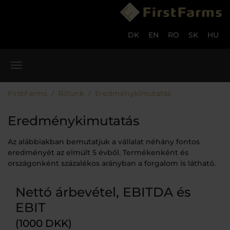
Skip to main content
Skip to page footer
DK
EN
RO
SK
HU
You are here:
FirstFarms
Rólunk
Eredménykimutatás
Eredménykimutatás
Az alábbiakban bemutatjuk a vállalat néhány fontos
eredményét az elmúlt 5 évből. Termékenként és
országonként százalékos arányban a forgalom is látható.
Nettó árbevétel, EBITDA és
EBIT
(1000 DKK)