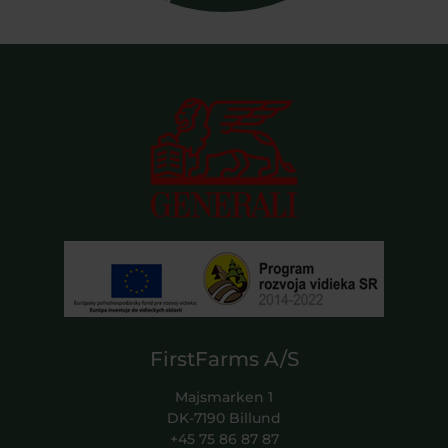
FirstFarms A/S
Majsmarken 1
DK-7190 Billund
+45 75 86 87 87