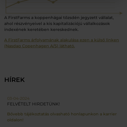
A FirstFarms a koppenhágai tőzsdén jegyzett vállalat,
ahol részvényeivel a kis kapitalizációjú vállalkozások
indexének keretében kereskednek.
A FirstFarms árfolyamának alakulása ezen a külső linken
(Nasdaq Copenhagen A/S) látható.
HÍREK
03-04-2024
FELVÉTELT HIRDETÜNK!
Bővebb tájékoztatás olvasható honlapunkon a karrier
oldalon!