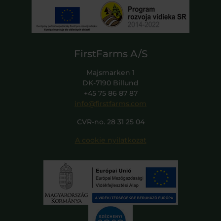
FirstFarms A/S
Majsmarken 1
DK-7190 Billund
+45 75 86 87 87
info@firstfarms.com
CVR-no. 28 31 25 04
A cookie nyilatkozat