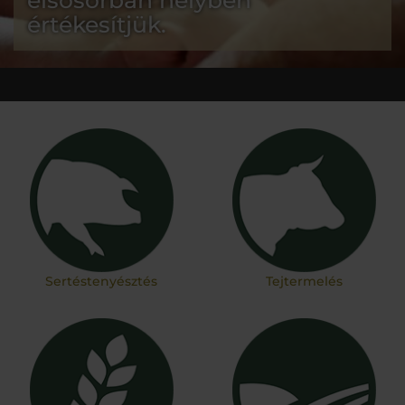
elsősorban helyben
értékesítjük.
Sertéstenyésztés
Tejtermelés