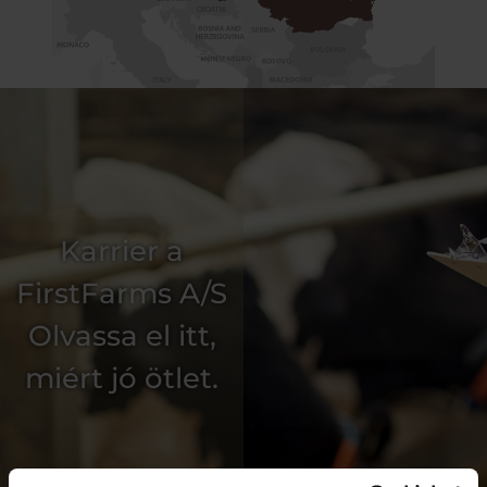
Karrier a
FirstFarms A/S
Olvassa el itt,
miért jó ötlet.